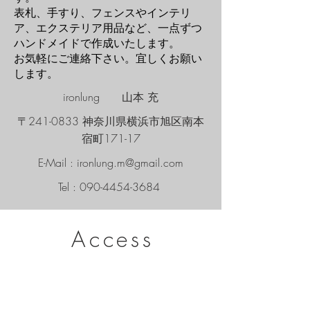
表札、手すり、フェンスやインテリ
ア、エクステリア用品など、
一点ずつ
ハンドメイドで作成いたします。
お気軽にご連絡下さい。宜しくお願い
します。
ironlung 山本 充
〒241-0833
神奈川県横浜市旭区南本
宿町171-17
E-Mail :
ironlung.m@gmail.com
Tel :
090-4454-3684
Access