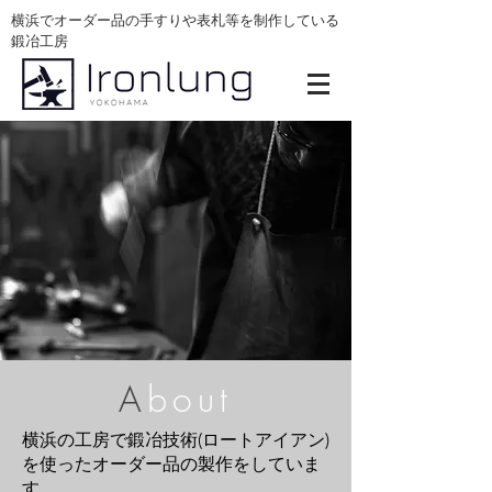
横浜でオーダー品の手すりや表札等を制作している
鍛冶工房
A
bout
横浜の工房で鍛冶技術(ロートアイアン)
を使ったオーダー品の
製作をしていま
す。