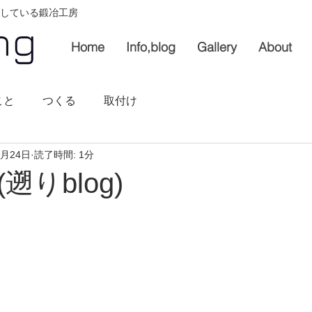
している鍛冶工房
Home
Info,blog
Gallery
About
こと
つくる
取付け
7月24日
読了時間: 1分
遡りblog)